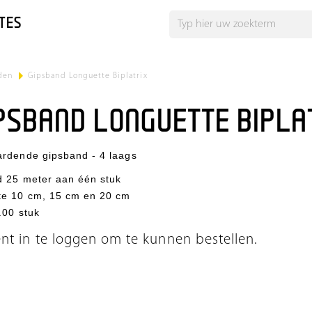
TES
den
>
Gipsband Longuette Biplatrix
PSBAND LONGUETTE BIPLA
ardende gipsband - 4 laags
d 25 meter aan één stuk
te 10 cm, 15 cm en 20 cm
.00 stuk
ent in te loggen om te kunnen bestellen.