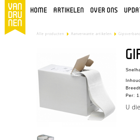
HOME
ARTIKELEN
OVER ONS
UPDA
Alle producten
>
Aanverwante artikelen
>
Gipsverban
GI
Snelh
Inhou
Breed
Per
:
1
U di