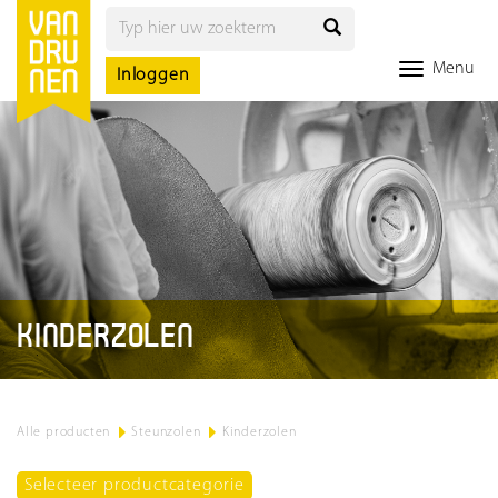
Menu
Inloggen
KINDERZOLEN
Alle producten
>
Steunzolen
>
Kinderzolen
Selecteer productcategorie