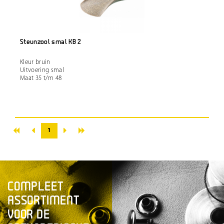
Steunzool smal KB 2
Kleur bruin
Uitvoering smal
Maat 35 t/m 48
«
»
‹
›
1
COMPLEET
ASSORTIMENT
VOOR DE