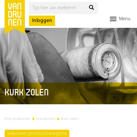
Menu
Inloggen
KURK ZOLEN
Alle producten
>
Steunzolen
>
Kurk zolen
Selecteer productcategorie