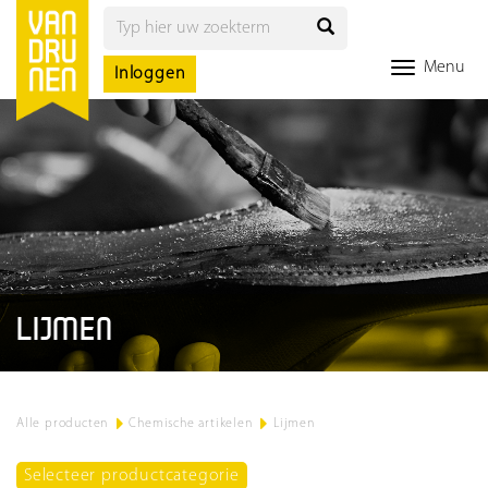
Menu
Inloggen
LIJMEN
Alle producten
>
Chemische artikelen
>
Lijmen
Selecteer productcategorie