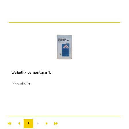
Wakolfix cementlijm 1L
Inhoud 5 ltr
«
»
‹
›
1
2