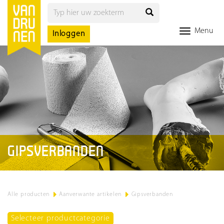
Menu
Inloggen
GIPSVERBANDEN
Alle producten
>
Aanverwante artikelen
>
Gipsverbanden
Selecteer productcategorie