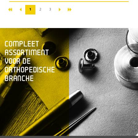
«
»
‹
›
1
2
3
COMPLEET
ASSORTIMENT
VOOR DE
ORTHOPEDISCHE
BRANCHE