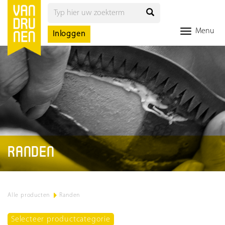
Menu
Inloggen
RANDEN
Alle producten
>
Randen
Selecteer productcategorie