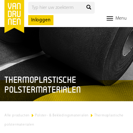
Menu
Inloggen
THERMOPLASTISCHE
POLSTERMATERIALEN
Alle producten
>
Polster- & Bekledingsmaterialen
>
Thermoplastische
polstermaterialen