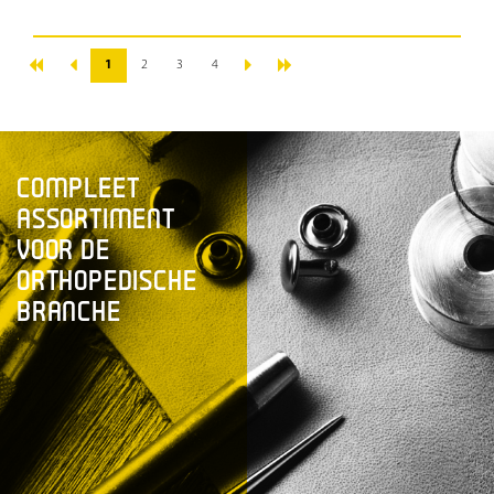
«
»
‹
›
1
2
3
4
COMPLEET
ASSORTIMENT
VOOR DE
ORTHOPEDISCHE
BRANCHE