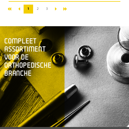
«
»
‹
›
1
2
3
COMPLEET
ASSORTIMENT
VOOR DE
ORTHOPEDISCHE
BRANCHE