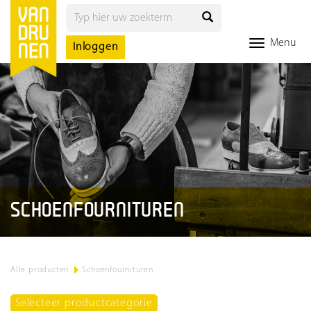
Menu
Inloggen
SCHOENFOURNITUREN
Alle producten
>
Schoenfournituren
Selecteer productcategorie