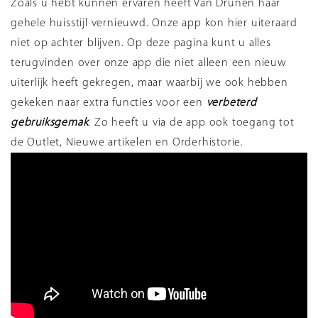
Zoals u hebt kunnen ervaren heeft Van Drunen haar
gehele huisstijl vernieuwd. Onze app kon hier uiteraard
niet op achter blijven. Op deze pagina kunt u alles
terugvinden over onze app die niet alleen een nieuw
uiterlijk heeft gekregen, maar waarbij we ook hebben
gekeken naar extra functies voor een
verbeterd
gebruiksgemak
. Zo heeft u via de app ook toegang tot
de Outlet, Nieuwe artikelen en Orderhistorie.