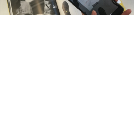
VRAGEN?
Voor meer informatie over het gebruik van de app
verwijzen wij u graag naar de
handleiding
.
De informatie op deze pagina is met zorg voor u
samengesteld. Heeft u desondanks toch nog extra
vragen? Graag helpen onze vertegenwoordigers u van
start, u kunt contact opnemen met uw