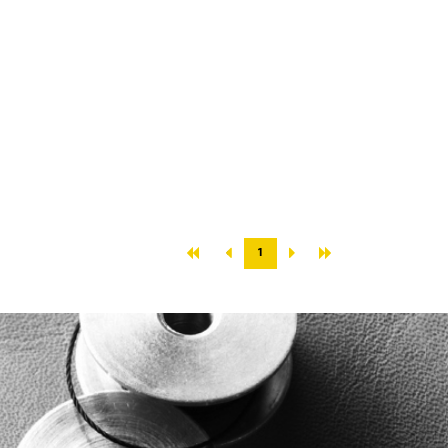
«
»
‹
›
1