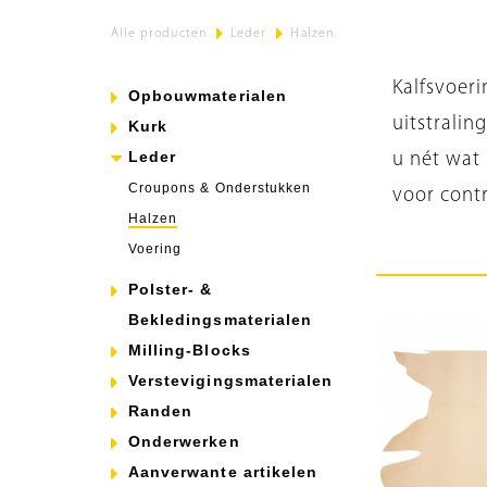
Alle producten
>
Leder
>
Halzen
Kalfsvoeri
Opbouwmaterialen
uitstrali
Kurk
Leder
u nét wat 
Croupons & Onderstukken
voor contr
Halzen
Voering
Polster- &
Bekledingsmaterialen
Milling-Blocks
Verstevigingsmaterialen
Randen
Onderwerken
Aanverwante artikelen