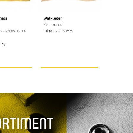
hals
Walkleder
Kleur naturel
.5 - 2.9 en 3 - 3.4
Dikte 1.2 - 1.5 mm
r kg
ORTIMENT