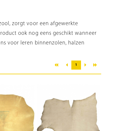
zool, zorgt voor een afgewerkte
rproduct ook nog eens geschikt wanneer
ons voor leren binnenzolen, halzen
«
»
‹
›
1