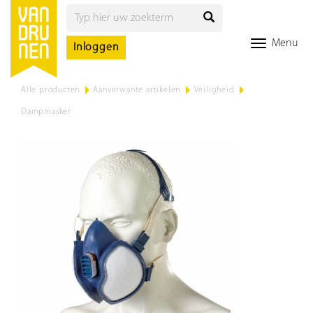
Menu
Inloggen
Alle producten
>
Aanverwante artikelen
>
Veiligheid
>
Dampmasker