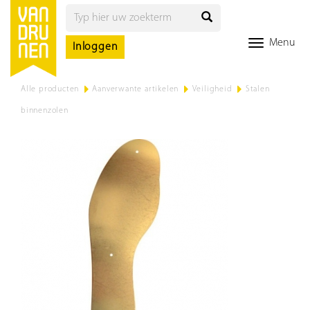
Menu
Inloggen
Alle producten
>
Aanverwante artikelen
>
Veiligheid
>
Stalen
binnenzolen