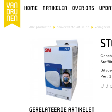
HOME
ARTIKELEN
OVER ONS
UPDA
Alle producten
>
Aanverwante artikelen
>
Veiligheid
ST
Gesch
Stoffi
Uitvoe
Per
:
1
U di
GERELATEERDE ARTIKELEN