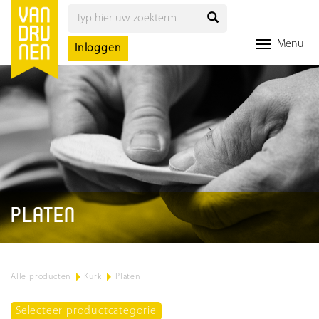
Menu
Inloggen
PLATEN
Alle producten
>
Kurk
>
Platen
Selecteer productcategorie