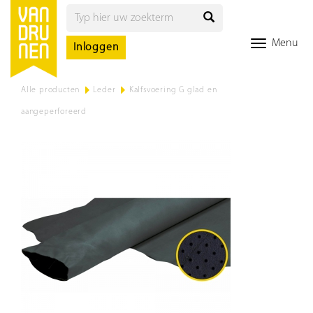
Menu
Inloggen
Alle producten
>
Leder
>
Kalfsvoering G glad en
aangeperforeerd