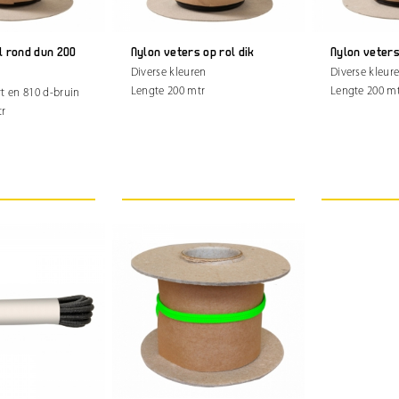
l rond dun 200
Nylon veters op rol dik
Nylon veters
Diverse kleuren
Diverse kleur
Lengte 200 mtr
Lengte 200 m
rt en 810 d-bruin
tr