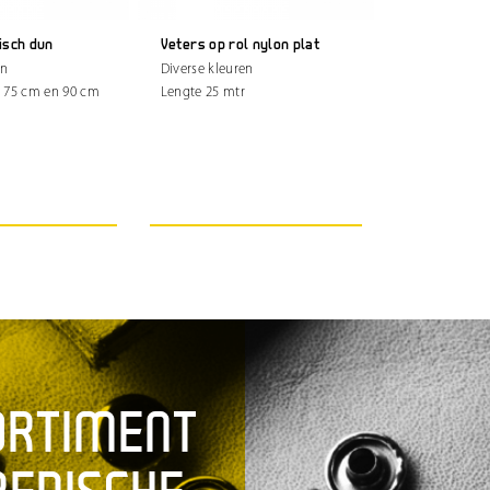
isch dun
Veters op rol nylon plat
en
Diverse kleuren
, 75 cm en 90 cm
Lengte 25 mtr
ORTIMENT