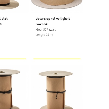
l plat
Veters op rol veiligheid
en
rond dik
r
Kleur 507 zwart
Lengte 25 mtr