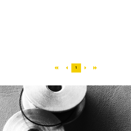
«
»
‹
›
1