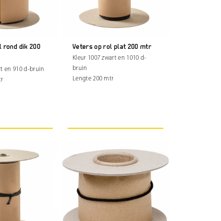
l rond dik 200
Veters op rol plat 200 mtr
Kleur 1007 zwart en 1010 d-
bruin
rt en 910 d-bruin
Lengte 200 mtr
tr