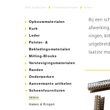
Alle producten
>
Schoenfournituren
>
Veters
Bij een s
Opbouwmaterialen
afwerking
Kurk
Leder
ringen, kl
Polster- &
uitgebreid
Bekledingsmaterialen
laatste m
Milling-Blocks
Verstevigingsmaterialen
Randen
Onderwerken
Aanverwante artikelen
Schoenfournituren
Veters
Haken & Ringen