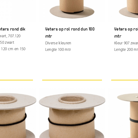
eters rond dik
Veters op rol rond dun 100
Veters op ro
wart, 707.120
mtr
mtr
150 zwart
Diverse kleuren
Kleur 907 zwa
 120 cm en 150
Lengte 100 mtr
Lengte 200 m