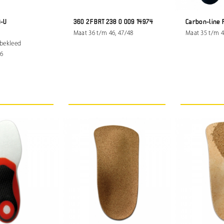
A-U
360 2F BRT 238 0 009 14974
Carbon-line 
Maat 36 t/m 46, 47/48
Maat 35 t/m 4
nbekleed
46