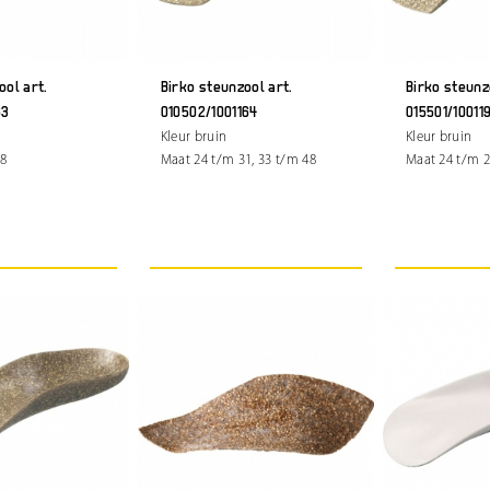
ool art.
Birko steunzool art.
Birko steunz
63
010502/1001164
015501/10011
Kleur bruin
Kleur bruin
48
Maat 24 t/m 31, 33 t/m 48
Maat 24 t/m 2