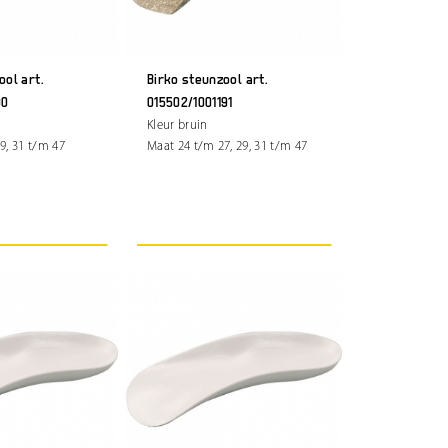
ool art.
Birko steunzool art.
90
015502/1001191
Kleur bruin
9, 31 t/m 47
Maat 24 t/m 27, 29, 31 t/m 47