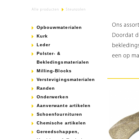
Alle producten
>
Steunzolen
Ons assort
Opbouwmaterialen
Doordat de
Kurk
Leder
bekledings
Polster- &
een op ma
Bekledingsmaterialen
Milling-Blocks
Verstevigingsmaterialen
Randen
Onderwerken
Aanverwante artikelen
Schoenfournituren
Chemische artikelen
Gereedschappen,