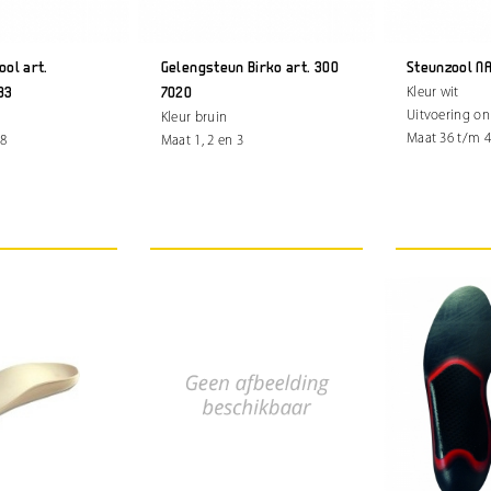
ool art.
Gelengsteun Birko art. 300
Steunzool N
83
7020
Kleur wit
Uitvoering o
Kleur bruin
Maat 36 t/m 
48
Maat 1, 2 en 3