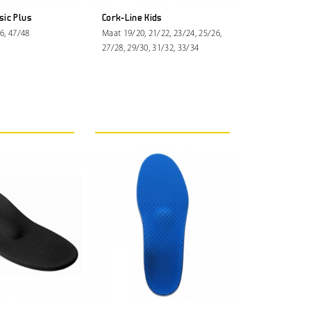
sic Plus
Cork-Line Kids
6, 47/48
Maat 19/20, 21/22, 23/24, 25/26,
27/28, 29/30, 31/32, 33/34