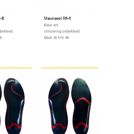
A-B
Steunzool NA-N
Kleur wit
nbekleed
Uitvoering onbekleed
46
Maat 36 t/m 46