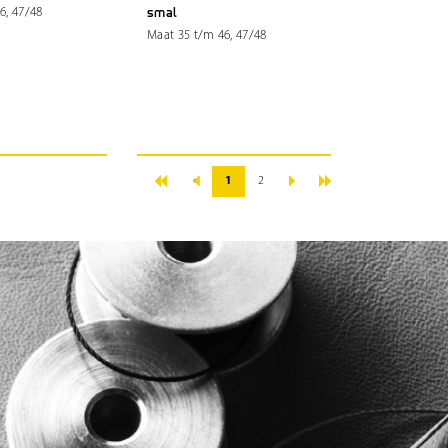
6, 47/48
smal
Maat 35 t/m 46, 47/48
«
»
‹
›
1
2