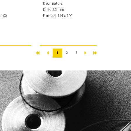
Kleur naturel
Dikte 2.5 mm
 100
Formaat 144 x 100
«
»
‹
›
1
2
3