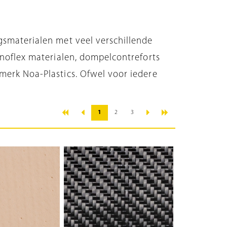
gsmaterialen met veel verschillende
enoflex materialen, dompelcontreforts
merk Noa-Plastics. Ofwel voor iedere
«
»
‹
›
1
2
3