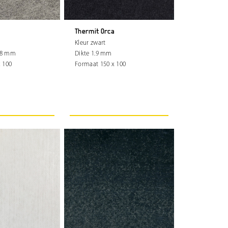
Thermit Orca
Kleur zwart
1.8 mm
Dikte 1.9 mm
 100
Formaat 150 x 100