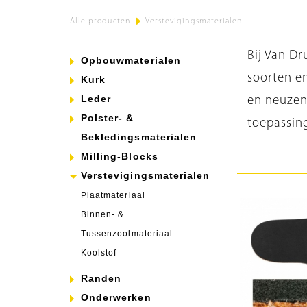
Alle producten
>
Verstevigingsmaterialen
Bij Van Dr
Opbouwmaterialen
soorten en
Kurk
Leder
en neuzenm
Polster- &
toepassing
Bekledingsmaterialen
Milling-Blocks
Verstevigingsmaterialen
Plaatmateriaal
Binnen- &
Tussenzoolmateriaal
Koolstof
Randen
Onderwerken