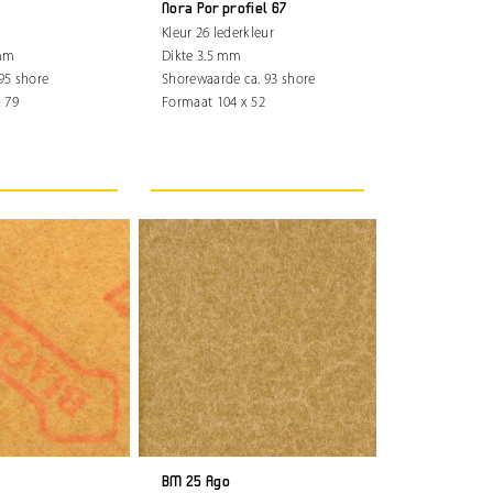
Nora Por profiel 67
Kleur 26 lederkleur
 mm
Dikte 3.5 mm
95 shore
Shorewaarde ca. 93 shore
 79
Formaat 104 x 52
BM 25 Ago