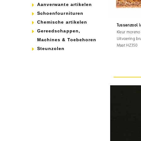
Aanverwante artikelen
Schoenfournituren
Chemische artikelen
Tussenzool le
Gereedschappen,
Kleur moreno
Uitvoering br
Machines & Toebehoren
Maat HZ350
Steunzolen