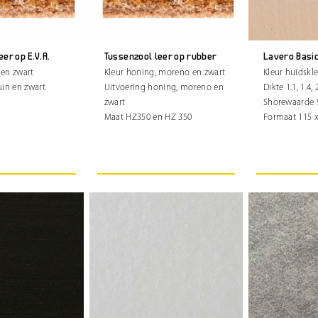
er op E.V.A.
Tussenzool leer op rubber
Lavero Basi
 en zwart
Kleur honing, moreno en zwart
Kleur huidskl
uin en zwart
Uitvoering honing, moreno en
Dikte 1.1, 1.4,
zwart
Shorewaarde 
Maat HZ350 en HZ 350
Formaat 115 x