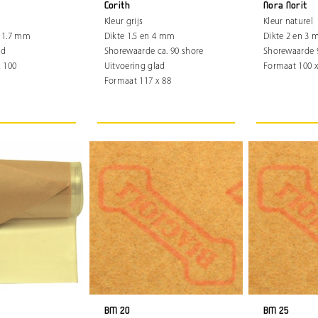
Corith
Nora Norit
Kleur grijs
Kleur naturel
n 1.7 mm
Dikte 1.5 en 4 mm
Dikte 2 en 3
ad
Shorewaarde ca. 90 shore
Shorewaarde 
 100
Uitvoering glad
Formaat 100 x
Formaat 117 x 88
BM 20
BM 25