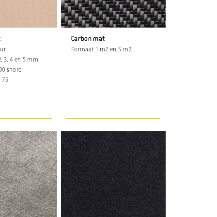
c
Carbon mat
eur
Formaat 1 m2 en 5 m2
 2, 3, 4 en 5 mm
90 shore
 75