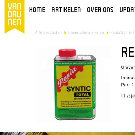
HOME
ARTIKELEN
OVER ONS
UPDA
Alle producten
>
Chemische artikelen
>
Renia Syntic T
RE
Univer
Inhou
Per
:
1
U di