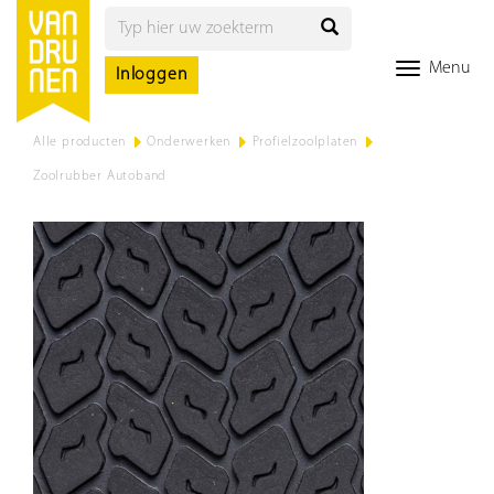
Menu
Inloggen
Alle producten
>
Onderwerken
>
Profielzoolplaten
>
Zoolrubber Autoband