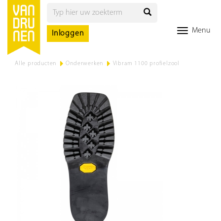
Menu
Inloggen
Alle producten
>
Onderwerken
>
Vibram 1100 profielzool