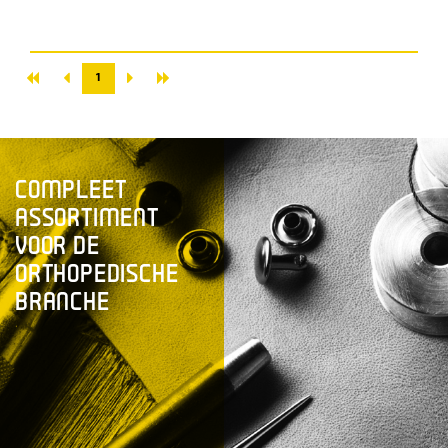
«
»
‹
›
1
COMPLEET
ASSORTIMENT
VOOR DE
ORTHOPEDISCHE
BRANCHE