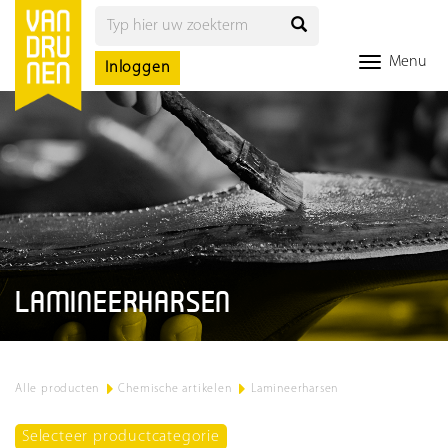
Menu
Inloggen
LAMINEERHARSEN
Alle producten
>
Chemische artikelen
>
Lamineerharsen
Selecteer productcategorie