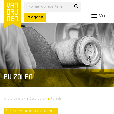
Menu
Inloggen
PU ZOLEN
Alle producten
>
Steunzolen
>
PU zolen
Selecteer productcategorie