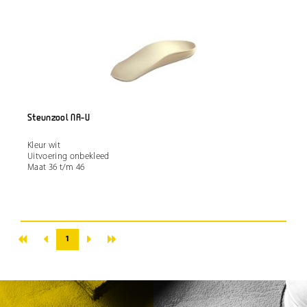
Steunzool NA-U
Kleur wit
Uitvoering onbekleed
Maat 36 t/m 46
«
»
‹
›
1